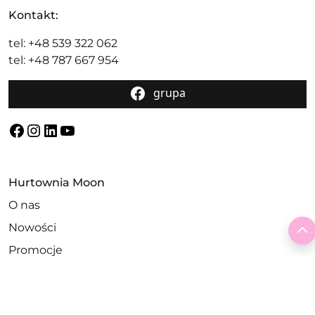
Kontakt:
tel: +48 539 322 062
tel: +48 787 667 954
grupa
Facebook
Instagram
LinkedIn
YouTube
Hurtownia Moon
O nas
T
Nowości
Promocje
Szwalnia
Kontakt