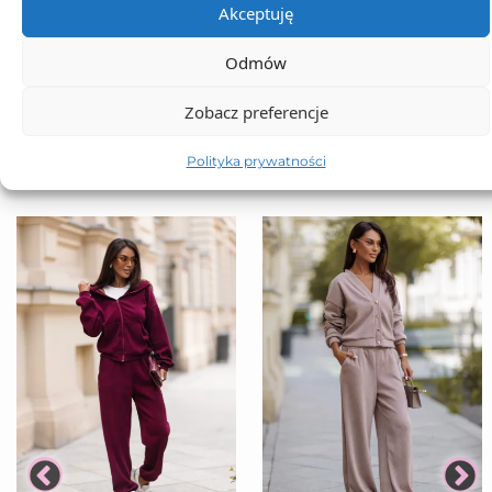
Akceptuję
Odmów
TO SIĘ TERAZ SPRZEDAJE
Zobacz preferencje
Polityka prywatności