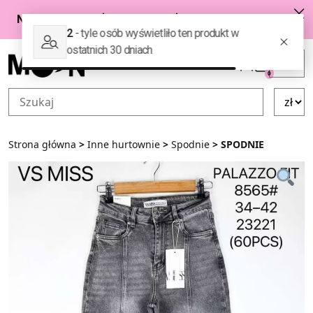
Przejdź do zawartości
0
Strona główna
>
Inne hurtownie
>
Spodnie
> SPODNIE