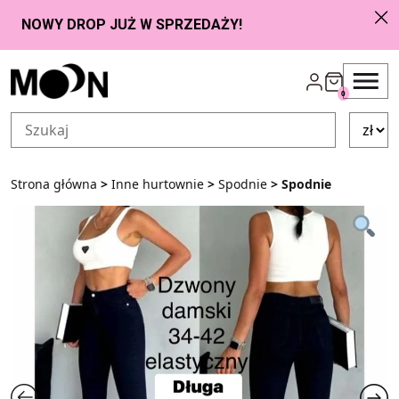
Przejdź do zawartości
0
Strona główna
>
Inne hurtownie
>
Spodnie
> Spodnie