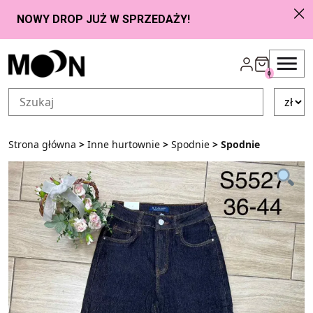
Przejdź do zawartości
0
Strona główna
>
Inne hurtownie
>
Spodnie
> Spodnie