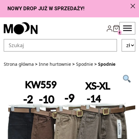
Przejdź do zawartości
0
Strona główna
>
Inne hurtownie
>
Spodnie
> Spodnie