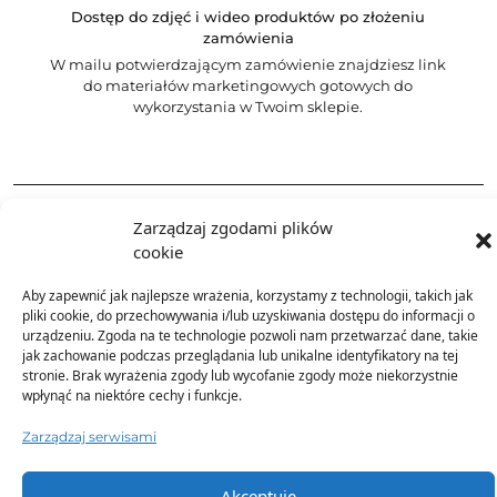
Dostęp do zdjęć i wideo produktów po złożeniu
zamówienia
W mailu potwierdzającym zamówienie znajdziesz link
do materiałów marketingowych gotowych do
wykorzystania w Twoim sklepie.
Opis produktu
Zarządzaj zgodami plików
cookie
Skład
Aby zapewnić jak najlepsze wrażenia, korzystamy z technologii, takich jak
pliki cookie, do przechowywania i/lub uzyskiwania dostępu do informacji o
urządzeniu. Zgoda na te technologie pozwoli nam przetwarzać dane, takie
Dostawa
jak zachowanie podczas przeglądania lub unikalne identyfikatory na tej
stronie. Brak wyrażenia zgody lub wycofanie zgody może niekorzystnie
wpłynąć na niektóre cechy i funkcje.
Dodatkowe informacje
Zarządzaj serwisami
Akceptuję