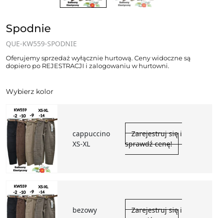
Spodnie
QUE-KW559-SPODNIE
Oferujemy sprzedaż wyłącznie hurtową. Ceny widoczne są
dopiero po REJESTRACJI i zalogowaniu w hurtowni.
Wybierz kolor
cappuccino
Zarejestruj się i
XS-XL
sprawdź cenę!
bezowy
Zarejestruj się i