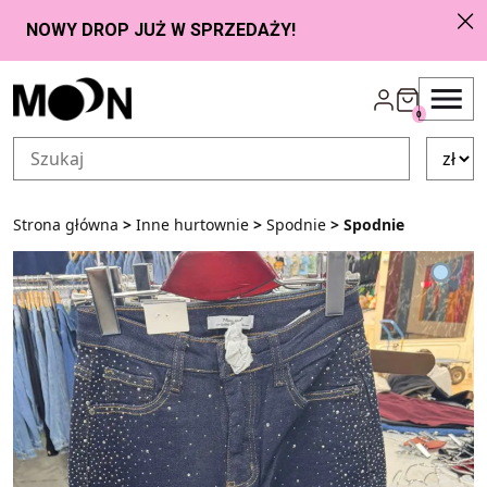
Przejdź do zawartości
0
Strona główna
>
Inne hurtownie
>
Spodnie
> Spodnie