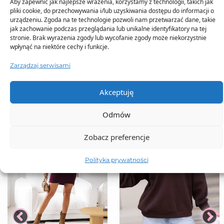
Aby zapewnić jak najlepsze wrażenia, korzystamy z technologii, takich jak
pliki cookie, do przechowywania i/lub uzyskiwania dostępu do informacji o
urządzeniu. Zgoda na te technologie pozwoli nam przetwarzać dane, takie
jak zachowanie podczas przeglądania lub unikalne identyfikatory na tej
stronie. Brak wyrażenia zgody lub wycofanie zgody może niekorzystnie
TO SIĘ TERAZ SPRZEDAJE
wpłynąć na niektóre cechy i funkcje.
Zarządzaj serwisami
Akceptuję
Odmów
Zobacz preferencje
Polityka prywatności