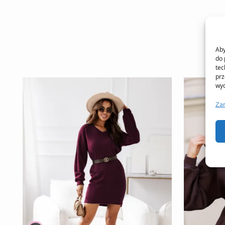
Aby
do 
tec
prz
wyc
Za