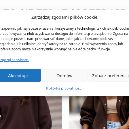
TO SIĘ TERAZ SPRZEDAJE
Zarządzaj zgodami plików cookie
 zapewnić jak najlepsze wrażenia, korzystamy z technologii, takich jak pliki cooki
przechowywania i/lub uzyskiwania dostępu do informacji o urządzeniu. Zgoda na 
hnologie pozwoli nam przetwarzać dane, takie jak zachowanie podczas
eglądania lub unikalne identyfikatory na tej stronie. Brak wyrażenia zgody lub
ofanie zgody może niekorzystnie wpłynąć na niektóre cechy i funkcje.
rządzaj serwisami
Akceptuję
Odmów
Zobacz preferencj
Polityka prywatności