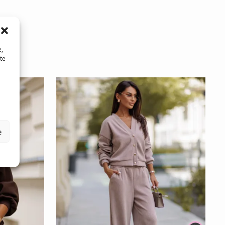
e,
te
e