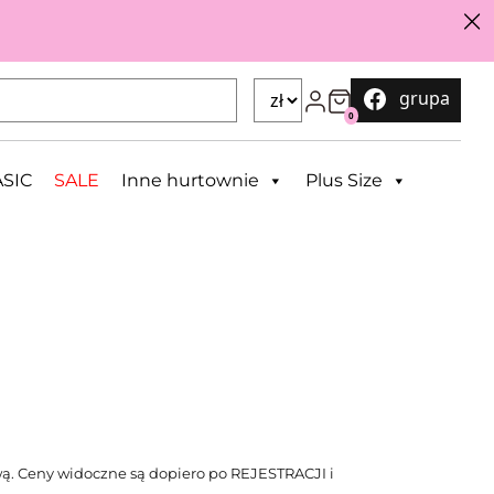
grupa
0
SIC
SALE
Inne hurtownie
Plus Size
ą. Ceny widoczne są dopiero po REJESTRACJI i