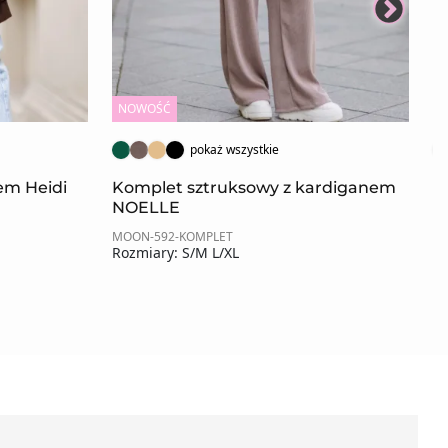
NOWOŚĆ
N
pokaż wszystkie
rem Heidi
Komplet sztruksowy z kardiganem
K
NOELLE
MOON-592-KOMPLET
MO
Rozmiary: S/M L/XL
Ro