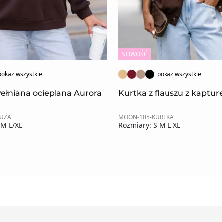
NOWOŚĆ
pokaż wszystkie
pokaż wszystkie
ełniana ocieplana Aurora
Kurtka z flauszu z kaptu
LUZA
MOON-105-KURTKA
/M L/XL
Rozmiary: S M L XL