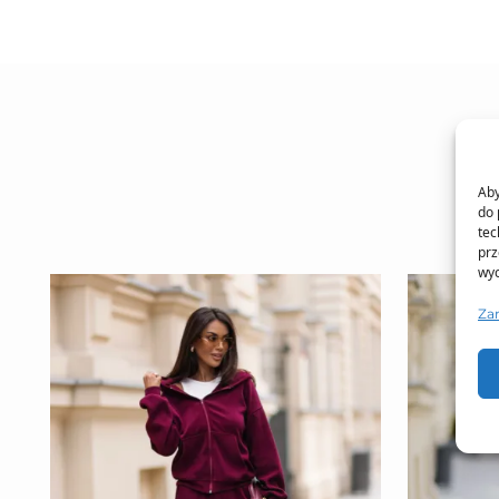
Aby
do 
tec
prz
wyc
Za