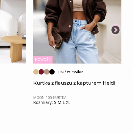
NOWOŚĆ
N
pokaż wszystkie
Kurtka z flauszu z kapturem Heidi
B
MOON-105-KURTKA
MO
Rozmiary: S M L XL
Ro