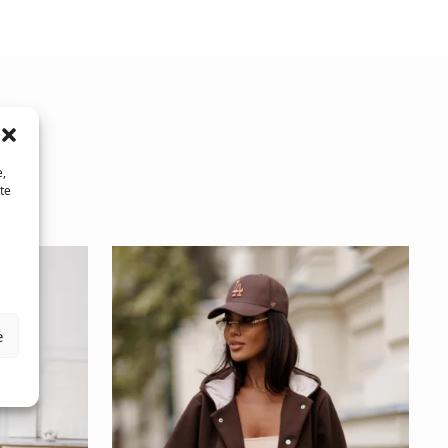
e,
te
e