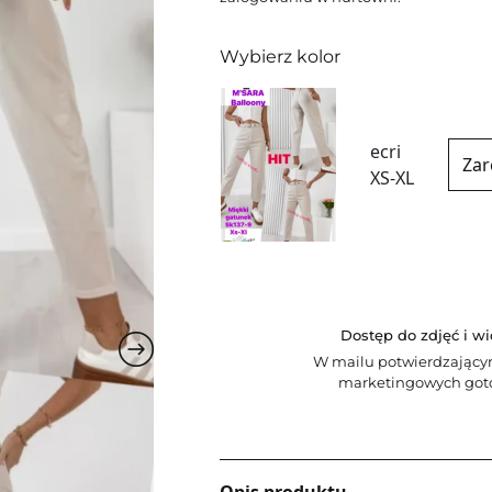
Wybierz kolor
ecri
Zar
XS-XL
Dostęp do zdjęć i w
W mailu potwierdzający
marketingowych goto