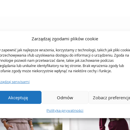
TO SIĘ TERAZ SPRZEDAJE
Zarządzaj zgodami plików cookie
 zapewnić jak najlepsze wrażenia, korzystamy z technologii, takich jak pliki cooki
przechowywania i/lub uzyskiwania dostępu do informacji o urządzeniu. Zgoda na 
hnologie pozwoli nam przetwarzać dane, takie jak zachowanie podczas
eglądania lub unikalne identyfikatory na tej stronie. Brak wyrażenia zgody lub
ofanie zgody może niekorzystnie wpłynąć na niektóre cechy i funkcje.
rządzaj serwisami
Akceptuję
Odmów
Zobacz preferencj
Polityka prywatności