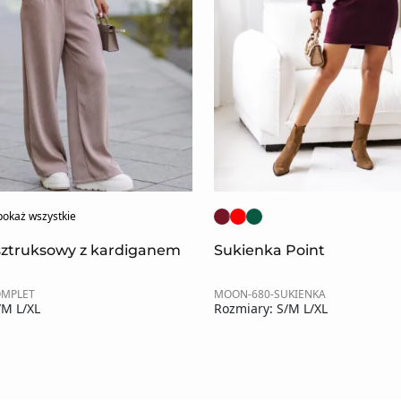
pokaż wszystkie
sztruksowy z kardiganem
Sukienka Point
OMPLET
MOON-680-SUKIENKA
/M L/XL
Rozmiary: S/M L/XL