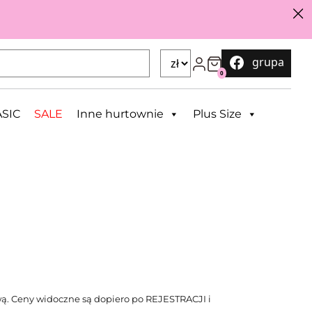
grupa
0
SIC
SALE
Inne hurtownie
Plus Size
ą. Ceny widoczne są dopiero po REJESTRACJI i