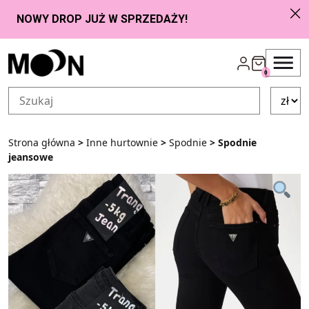
Przejdź do zawartości
0
Strona główna
>
Inne hurtownie
>
Spodnie
> Spodnie
jeansowe