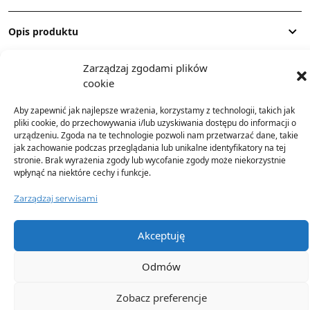
Opis produktu
Zarządzaj zgodami plików
Skład
cookie
Aby zapewnić jak najlepsze wrażenia, korzystamy z technologii, takich jak
Dostawa
pliki cookie, do przechowywania i/lub uzyskiwania dostępu do informacji o
urządzeniu. Zgoda na te technologie pozwoli nam przetwarzać dane, takie
jak zachowanie podczas przeglądania lub unikalne identyfikatory na tej
Dodatkowe informacje
stronie. Brak wyrażenia zgody lub wycofanie zgody może niekorzystnie
wpłynąć na niektóre cechy i funkcje.
Zarządzaj serwisami
Akceptuję
Odmów
TO SIĘ TERAZ SPRZEDAJE
Zobacz preferencje