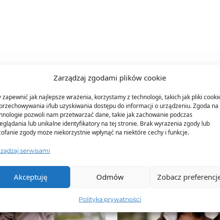
Zarządzaj zgodami plików cookie
TO SIĘ TERAZ SPRZEDAJE
 zapewnić jak najlepsze wrażenia, korzystamy z technologii, takich jak pliki cooki
przechowywania i/lub uzyskiwania dostępu do informacji o urządzeniu. Zgoda na 
hnologie pozwoli nam przetwarzać dane, takie jak zachowanie podczas
eglądania lub unikalne identyfikatory na tej stronie. Brak wyrażenia zgody lub
ofanie zgody może niekorzystnie wpłynąć na niektóre cechy i funkcje.
rządzaj serwisami
Akceptuję
Odmów
Zobacz preferencj
Polityka prywatności