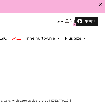
grupa
0
SIC
SALE
Inne hurtownie
Plus Size
ą. Ceny widoczne są dopiero po REJESTRACJI i