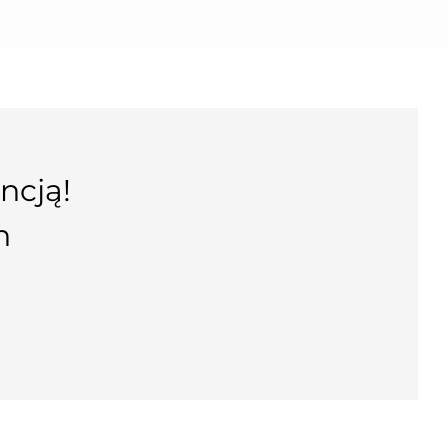
ncją!
n