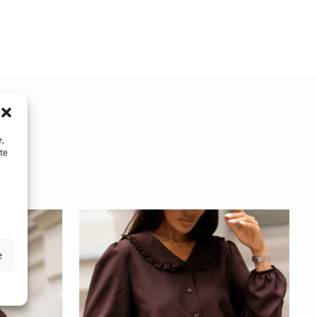
e,
te
e