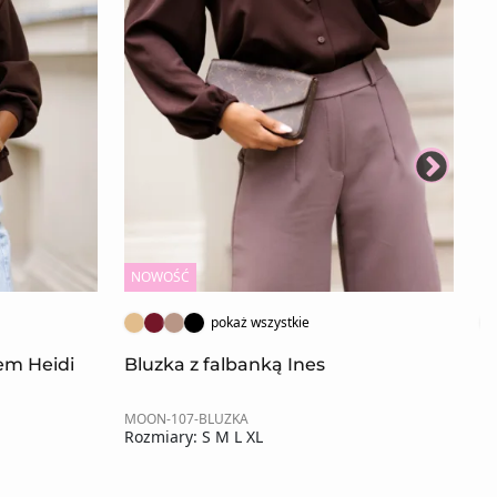
NOWOŚĆ
N
pokaż wszystkie
rem Heidi
Bluzka z falbanką Ines
K
MOON-107-BLUZKA
MO
Rozmiary: S M L XL
Ro