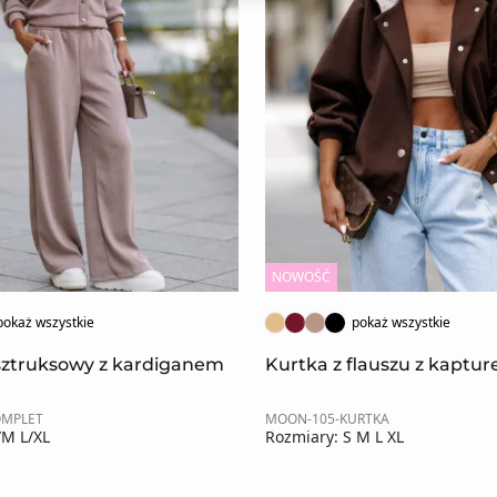
NOWOŚĆ
pokaż wszystkie
pokaż wszystkie
sztruksowy z kardiganem
Kurtka z flauszu z kaptu
OMPLET
MOON-105-KURTKA
/M L/XL
Rozmiary: S M L XL