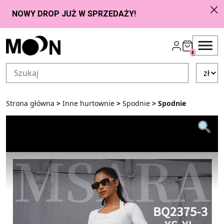
Przejdź do zawartości
0
Strona główna
>
Inne hurtownie
>
Spodnie
> Spodnie