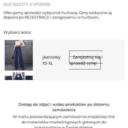
QUE-BQ2375-3-SPODNIE
Oferujemy sprzedaż wyłącznie hurtową. Ceny widoczne są
dopiero po REJESTRACJI i zalogowaniu w hurtowni.
Wybierz kolor
jeansowy
Zarejestruj się i
XS-XL
sprawdź cenę!
Dostęp do zdjęć i wideo produktów po złożeniu
zamówienia
W mailu potwierdzającym zamówienie znajdziesz link
do materiałów marketingowych gotowych do
wykorzystania w Twoim sklepie.