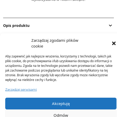
Opis produktu
Zarządzaj zgodami plików
Skład
cookie
Aby zapewnić jak najlepsze wrażenia, korzystamy z technologii, takich jak
Dostawa
pliki cookie, do przechowywania i/lub uzyskiwania dostępu do informacji o
urządzeniu. Zgoda na te technologie pozwoli nam przetwarzać dane, takie
jak zachowanie podczas przeglądania lub unikalne identyfikatory na tej
Dodatkowe informacje
stronie. Brak wyrażenia zgody lub wycofanie zgody może niekorzystnie
wpłynąć na niektóre cechy i funkcje.
Zarządzaj serwisami
Akceptuję
TO SIĘ TERAZ SPRZEDAJE
Odmów