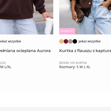
NOWOŚĆ
pokaż wszystkie
pokaż wszystkie
ełniana ocieplana Aurora
Kurtka z flauszu z kaptu
LUZA
MOON-105-KURTKA
/M L/XL
Rozmiary: S M L XL