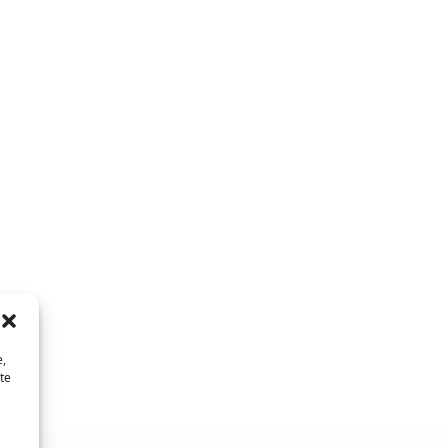
e,
te