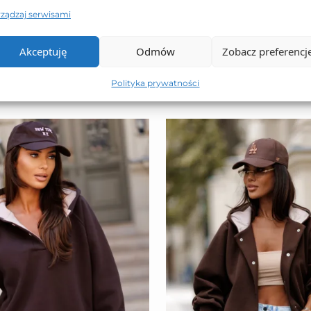
rządzaj serwisami
TO SIĘ TERAZ SPRZEDAJE
Akceptuję
Odmów
Zobacz preferencj
Polityka prywatności