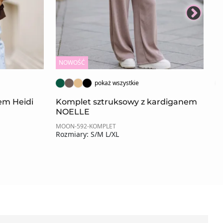
NOWOŚĆ
N
pokaż wszystkie
rem Heidi
Komplet sztruksowy z kardiganem
K
NOELLE
MOON-592-KOMPLET
MO
Rozmiary: S/M L/XL
Ro