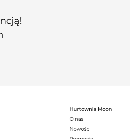
ncją!
n
Hurtownia Moon
O nas
Nowości
Promocje