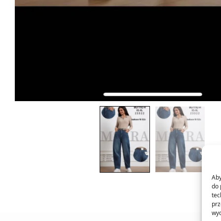
Aby
do 
tec
prz
wyc