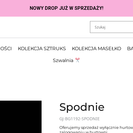
OŚCI
KOLEKCJA SZTRUKS
KOLEKCJA MASEŁKO
BA
Szwalnia
Spodnie
GJ-BG1192-SPODNIE
Oferujemy sprzedaż wyłącznie hurtow
zalogowaniu w hurtowni.