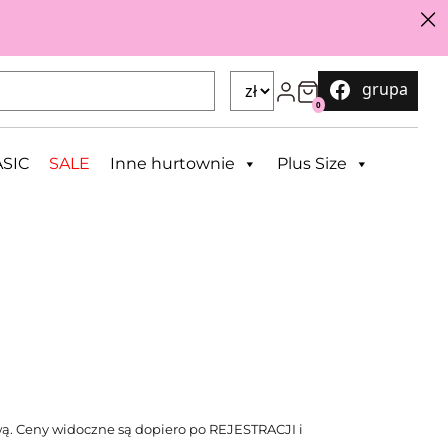
grupa
0
SIC
SALE
Inne hurtownie
Plus Size
ą. Ceny widoczne są dopiero po REJESTRACJI i