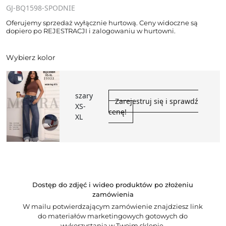
GJ-BQ1598-SPODNIE
Oferujemy sprzedaż wyłącznie hurtową. Ceny widoczne są
dopiero po REJESTRACJI i zalogowaniu w hurtowni.
Wybierz kolor
szary
Zarejestruj się i sprawdź
XS-
cenę!
XL
Dostęp do zdjęć i wideo produktów po złożeniu
zamówienia
W mailu potwierdzającym zamówienie znajdziesz link
do materiałów marketingowych gotowych do
wykorzystania w Twoim sklepie.