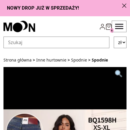
Przejdź do zawartości
0
Strona główna
>
Inne hurtownie
>
Spodnie
> Spodnie