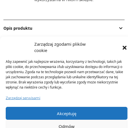
Opis produktu
Zarządzaj zgodami plików
Skład
cookie
Aby zapewnić jak najlepsze wrażenia, korzystamy z technologii, takich jak
Dostawa
pliki cookie, do przechowywania i/lub uzyskiwania dostępu do informacji o
urządzeniu. Zgoda na te technologie pozwoli nam przetwarzać dane, takie
jak zachowanie podczas przeglądania lub unikalne identyfikatory na tej
Dodatkowe informacje
stronie. Brak wyrażenia zgody lub wycofanie zgody może niekorzystnie
wpłynąć na niektóre cechy i funkcje.
Zarządzaj serwisami
Akceptuję
TO SIĘ TERAZ SPRZEDAJE
Odmów