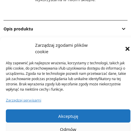
Opis produktu
Zarządzaj zgodami plików
Skład
cookie
Aby zapewnić jak najlepsze wrażenia, korzystamy z technologii, takich jak
Dostawa
pliki cookie, do przechowywania i/lub uzyskiwania dostępu do informacji o
urządzeniu. Zgoda na te technologie pozwoli nam przetwarzać dane, takie
jak zachowanie podczas przeglądania lub unikalne identyfikatory na tej
Dodatkowe informacje
stronie. Brak wyrażenia zgody lub wycofanie zgody może niekorzystnie
wpłynąć na niektóre cechy i funkcje.
Zarządzaj serwisami
Akceptuję
TO SIĘ TERAZ SPRZEDAJE
Odmów