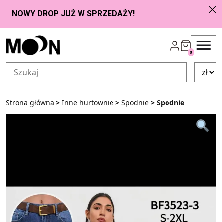
Przejdź do zawartości
0
Strona główna
>
Inne hurtownie
>
Spodnie
> Spodnie