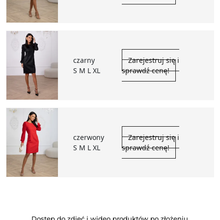
czarny
Zarejestruj się i
S M L XL
sprawdź cenę!
czerwony
Zarejestruj się i
S M L XL
sprawdź cenę!
Dostęp do zdjęć i wideo produktów po złożeniu