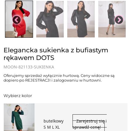
Elegancka sukienka z bufiastym
rękawem DOTS
MOON-821133-SUKIENKA
Oferujemy sprzedaż wyłącznie hurtową. Ceny widoczne są
dopiero po REJESTRACJI i zalogowaniu w hurtowni.
Wybierz kolor
butelkowy
Zarejestruj się i
S M L XL
sprawdź cenę!