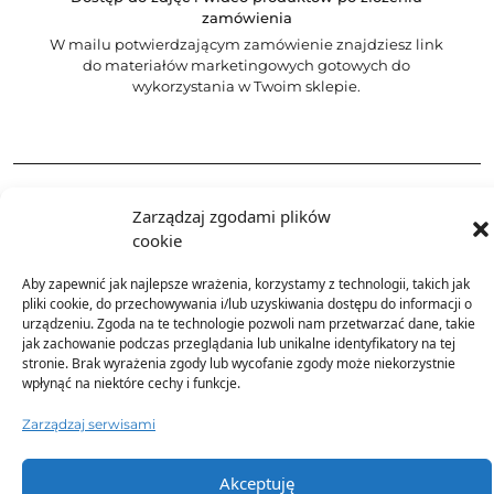
zamówienia
W mailu potwierdzającym zamówienie znajdziesz link
do materiałów marketingowych gotowych do
wykorzystania w Twoim sklepie.
Opis produktu
Zarządzaj zgodami plików
cookie
Skład
Aby zapewnić jak najlepsze wrażenia, korzystamy z technologii, takich jak
pliki cookie, do przechowywania i/lub uzyskiwania dostępu do informacji o
urządzeniu. Zgoda na te technologie pozwoli nam przetwarzać dane, takie
Dostawa
jak zachowanie podczas przeglądania lub unikalne identyfikatory na tej
stronie. Brak wyrażenia zgody lub wycofanie zgody może niekorzystnie
wpłynąć na niektóre cechy i funkcje.
Dodatkowe informacje
Zarządzaj serwisami
Akceptuję