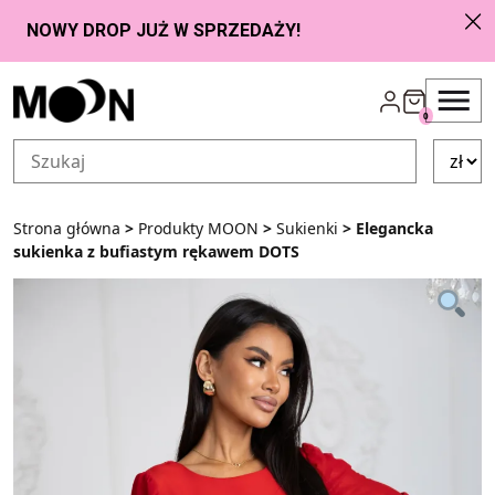
Przejdź do zawartości
0
Strona główna
>
Produkty MOON
>
Sukienki
> Elegancka
sukienka z bufiastym rękawem DOTS