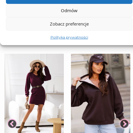
Odmów
TO SIĘ TERAZ SPRZEDAJE
Zobacz preferencje
Polityka prywatności