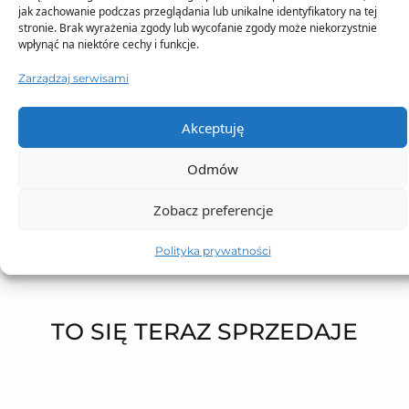
jak zachowanie podczas przeglądania lub unikalne identyfikatory na tej
Opis produktu
stronie. Brak wyrażenia zgody lub wycofanie zgody może niekorzystnie
wpłynąć na niektóre cechy i funkcje.
Skład
Zarządzaj serwisami
Dostawa
Akceptuję
Odmów
Dodatkowe informacje
Zobacz preferencje
Polityka prywatności
TO SIĘ TERAZ SPRZEDAJE