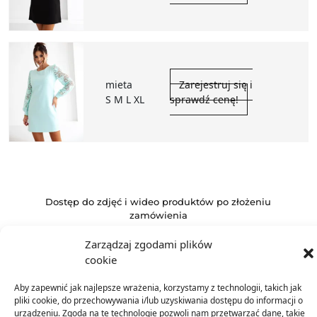
mieta
Zarejestruj się i
S M L XL
sprawdź cenę!
Dostęp do zdjęć i wideo produktów po złożeniu
zamówienia
W mailu potwierdzającym zamówienie znajdziesz link
Zarządzaj zgodami plików
do materiałów marketingowych gotowych do
cookie
wykorzystania w Twoim sklepie.
Aby zapewnić jak najlepsze wrażenia, korzystamy z technologii, takich jak
pliki cookie, do przechowywania i/lub uzyskiwania dostępu do informacji o
urządzeniu. Zgoda na te technologie pozwoli nam przetwarzać dane, takie