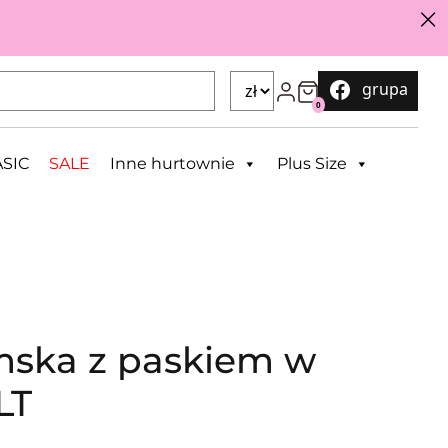
grupa
0
SIC
SALE
Inne hurtownie
Plus Size
mska z paskiem w
LT