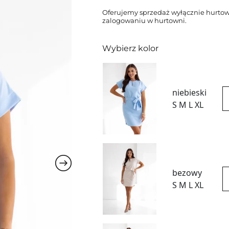
Oferujemy sprzedaż wyłącznie hurtow
zalogowaniu w hurtowni.
Wybierz kolor
niebieski
S M L XL
bezowy
S M L XL