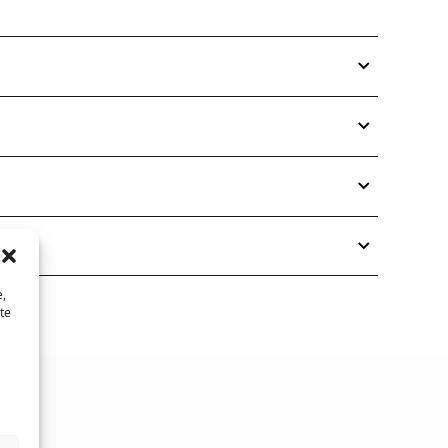
e,
te