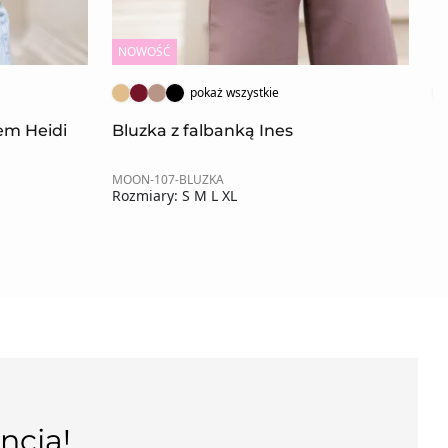
NOWOŚĆ
N
pokaż wszystkie
rem Heidi
Bluzka z falbanką Ines
B
MOON-107-BLUZKA
MO
Rozmiary: S M L XL
Ro
ncją!