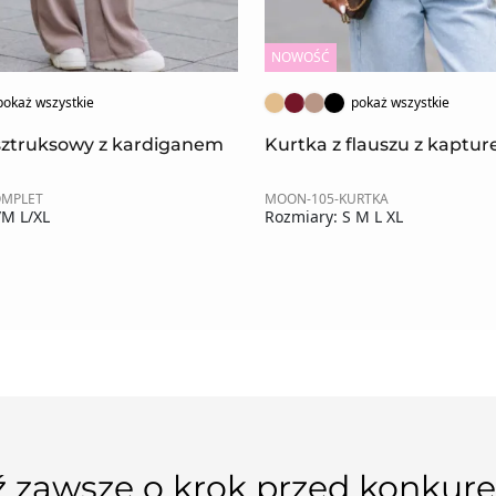
NOWOŚĆ
pokaż wszystkie
pokaż wszystkie
sztruksowy z kardiganem
Kurtka z flauszu z kaptu
OMPLET
MOON-105-KURTKA
/M L/XL
Rozmiary: S M L XL
 zawsze o krok przed konkure