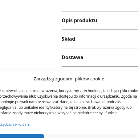
Opis produktu
Skład
Dostawa
Dodatkowe informacje
Zarządzaj zgodami plików cookie
 zapewnić jak najlepsze wrażenia, korzystamy z technologii, takich jak pliki cooki
przechowywania i/lub uzyskiwania dostępu do informacji o urządzeniu. Zgoda na 
hnologie pozwoli nam przetwarzać dane, takie jak zachowanie podczas
eglądania lub unikalne identyfikatory na tej stronie. Brak wyrażenia zgody lub
ofanie zgody może niekorzystnie wpłynąć na niektóre cechy i funkcje.
rządzaj serwisami
TO SIĘ TERAZ SPRZEDAJE