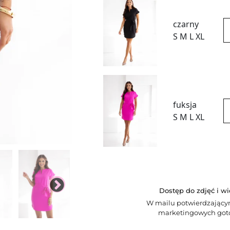
czarny
S M L XL
fuksja
S M L XL
Dostęp do zdjęć i w
W mailu potwierdzający
marketingowych goto