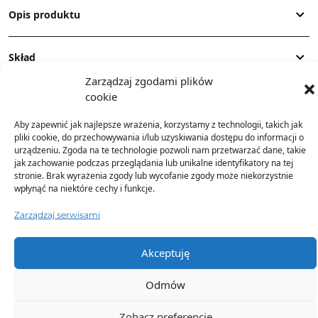
Opis produktu
Skład
Zarządzaj zgodami plików
cookie
Dostawa
Aby zapewnić jak najlepsze wrażenia, korzystamy z technologii, takich jak
pliki cookie, do przechowywania i/lub uzyskiwania dostępu do informacji o
Dodatkowe informacje
urządzeniu. Zgoda na te technologie pozwoli nam przetwarzać dane, takie
jak zachowanie podczas przeglądania lub unikalne identyfikatory na tej
stronie. Brak wyrażenia zgody lub wycofanie zgody może niekorzystnie
wpłynąć na niektóre cechy i funkcje.
Zarządzaj serwisami
Akceptuję
TO SIĘ TERAZ SPRZEDAJE
Odmów
Zobacz preferencje