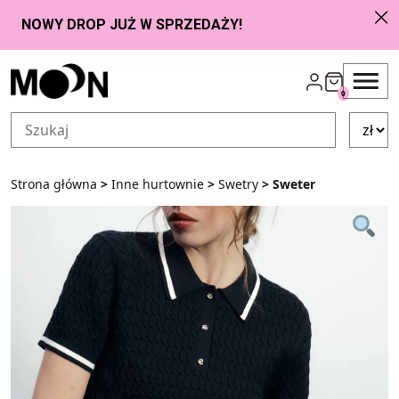
Przejdź do zawartości
0
Strona główna
>
Inne hurtownie
>
Swetry
> Sweter