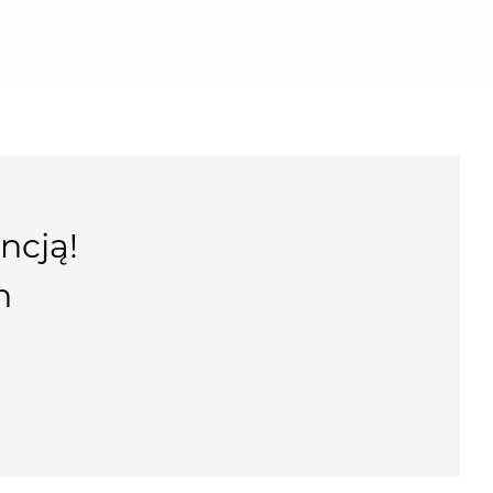
ncją!
n