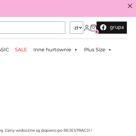
grupa
0
SIC
SALE
Inne hurtownie
Plus Size
ą. Ceny widoczne są dopiero po REJESTRACJI i