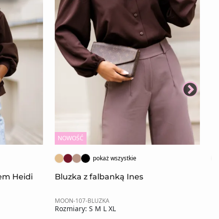
NOWOŚĆ
N
pokaż wszystkie
rem Heidi
Bluzka z falbanką Ines
K
MOON-107-BLUZKA
MO
Rozmiary: S M L XL
Ro