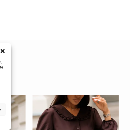
e,
te
e