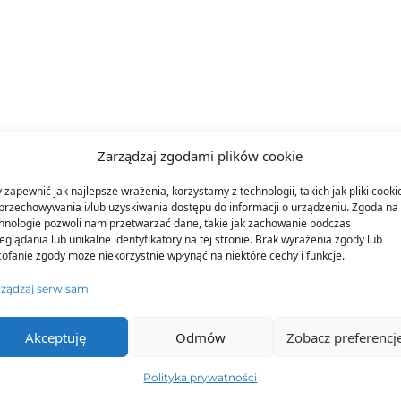
Zarządzaj zgodami plików cookie
TO SIĘ TERAZ SPRZEDAJE
 zapewnić jak najlepsze wrażenia, korzystamy z technologii, takich jak pliki cooki
przechowywania i/lub uzyskiwania dostępu do informacji o urządzeniu. Zgoda na 
hnologie pozwoli nam przetwarzać dane, takie jak zachowanie podczas
eglądania lub unikalne identyfikatory na tej stronie. Brak wyrażenia zgody lub
ofanie zgody może niekorzystnie wpłynąć na niektóre cechy i funkcje.
rządzaj serwisami
Akceptuję
Odmów
Zobacz preferencj
Polityka prywatności