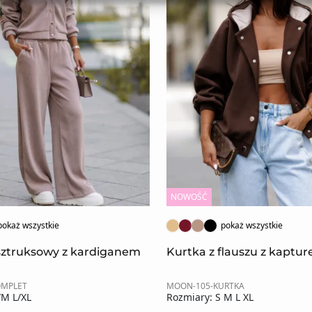
NOWOŚĆ
pokaż wszystkie
pokaż wszystkie
sztruksowy z kardiganem
Kurtka z flauszu z kaptu
OMPLET
MOON-105-KURTKA
/M L/XL
Rozmiary: S M L XL