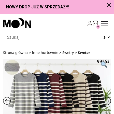
Przejdź do zawartości
0
Strona główna
>
Inne hurtownie
>
Swetry
> Sweter