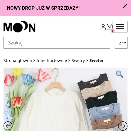
Przejdź do zawartości
0
Strona główna
>
Inne hurtownie
>
Swetry
> Sweter