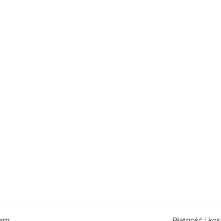
hem
Płatność i ko