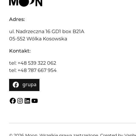
Adres:
ul. Nadrzeczna 16 GD1 box B21A
05-552 Wólka Kosowska
Kontakt:
tel: +48 539 322 062
tel: +48 787 667 954
grupa
Facebook
Instagram
LinkedIn
YouTube
© 2026 Moon. Wszelkie prawa zastrzeżone.
Created by
Van