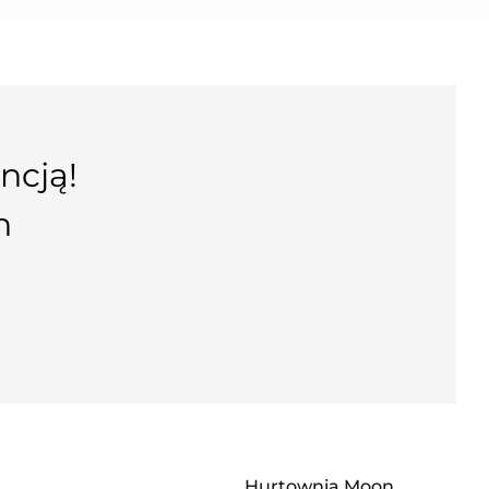
ncją!
n
Hurtownia Moon