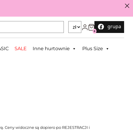
grupa
0
SIC
SALE
Inne hurtownie
Plus Size
ą. Ceny widoczne są dopiero po REJESTRACJI i