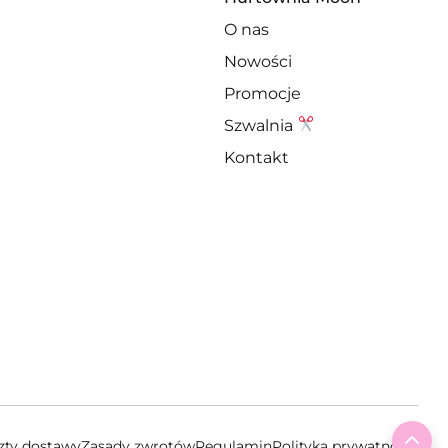
O nas
Nowości
Promocje
Szwalnia
Kontakt
To 
szty dostawy
Zasady zwrotów
Regulamin
Polityka prywatności