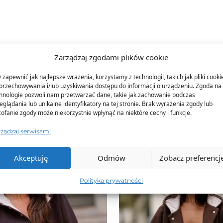
Zarządzaj zgodami plików cookie
TO SIĘ TERAZ SPRZEDAJE
 zapewnić jak najlepsze wrażenia, korzystamy z technologii, takich jak pliki cooki
przechowywania i/lub uzyskiwania dostępu do informacji o urządzeniu. Zgoda na 
hnologie pozwoli nam przetwarzać dane, takie jak zachowanie podczas
eglądania lub unikalne identyfikatory na tej stronie. Brak wyrażenia zgody lub
ofanie zgody może niekorzystnie wpłynąć na niektóre cechy i funkcje.
rządzaj serwisami
Akceptuję
Odmów
Zobacz preferencj
Polityka prywatności