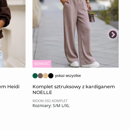
NOWOŚĆ
N
pokaż wszystkie
rem Heidi
Komplet sztruksowy z kardiganem
K
NOELLE
MOON-592-KOMPLET
MO
Rozmiary: S/M L/XL
Ro