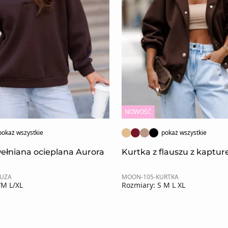
NOWOŚĆ
pokaż wszystkie
pokaż wszystkie
ełniana ocieplana Aurora
Kurtka z flauszu z kaptu
LUZA
MOON-105-KURTKA
/M L/XL
Rozmiary: S M L XL