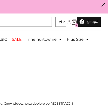
grupa
0
SIC
SALE
Inne hurtownie
Plus Size
ą. Ceny widoczne są dopiero po REJESTRACJI i