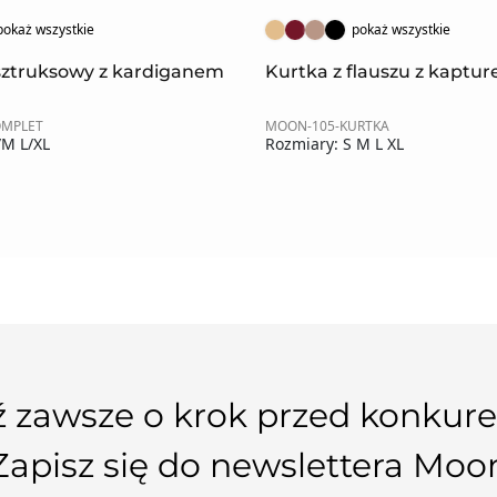
pokaż wszystkie
pokaż wszystkie
sztruksowy z kardiganem
Kurtka z flauszu z kaptu
OMPLET
MOON-105-KURTKA
/M L/XL
Rozmiary: S M L XL
 zawsze o krok przed konkure
Zapisz się do newslettera Moo