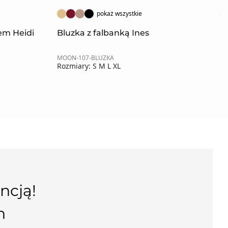
pokaż wszystkie
rem Heidi
Bluzka z falbanką Ines
K
MOON-107-BLUZKA
MO
Rozmiary: S M L XL
Ro
ncją!
n