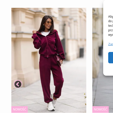
Aby
do 
tec
prz
wyc
Za
NOWOŚĆ
NOWOŚĆ