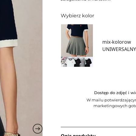
Wybierz kolor
mix-kolorow
UNIWERSALN
Dostęp do zdjęć i w
W mailu potwierdzający
marketingowych goto