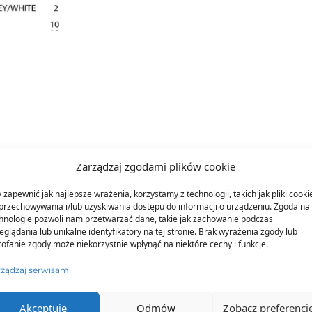
Zarządzaj zgodami plików cookie
 zapewnić jak najlepsze wrażenia, korzystamy z technologii, takich jak pliki cooki
przechowywania i/lub uzyskiwania dostępu do informacji o urządzeniu. Zgoda na 
hnologie pozwoli nam przetwarzać dane, takie jak zachowanie podczas
eglądania lub unikalne identyfikatory na tej stronie. Brak wyrażenia zgody lub
TO SIĘ TERAZ SPRZEDAJE
ofanie zgody może niekorzystnie wpłynąć na niektóre cechy i funkcje.
rządzaj serwisami
Akceptuję
Odmów
Zobacz preferencj