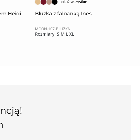
pokaż wszystkie
rem Heidi
Bluzka z falbanką Ines
B
MOON-107-BLUZKA
MO
Rozmiary: S M L XL
Ro
ncją!
n