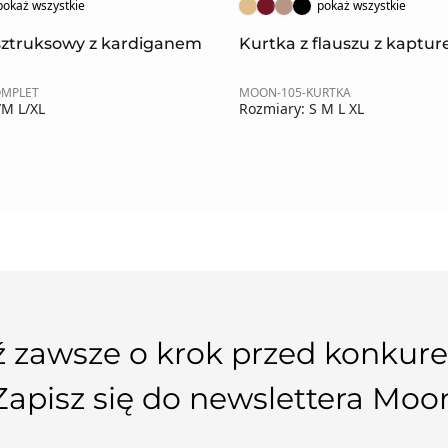
pokaż wszystkie
pokaż wszystkie
sztruksowy z kardiganem
Kurtka z flauszu z kaptu
OMPLET
MOON-105-KURTKA
/M L/XL
Rozmiary: S M L XL
 zawsze o krok przed konkure
Zapisz się do newslettera Moo