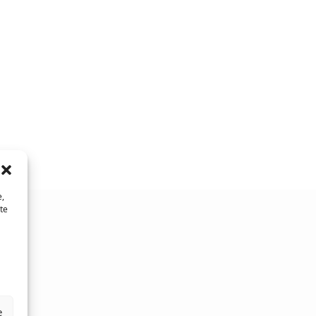
e,
te
e