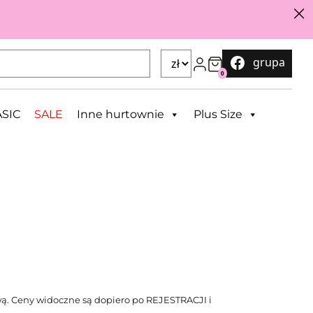
grupa
0
SIC
SALE
Inne hurtownie
Plus Size
ą. Ceny widoczne są dopiero po REJESTRACJI i