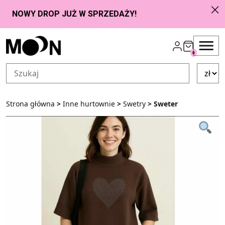
Przejdź do zawartości
0
Strona główna
>
Inne hurtownie
>
Swetry
> Sweter