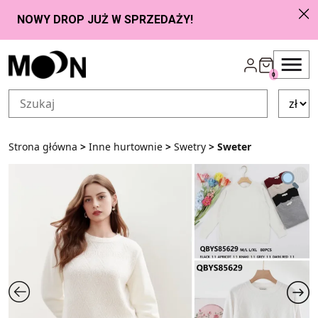
Przejdź do zawartości
0
Strona główna
>
Inne hurtownie
>
Swetry
> Sweter