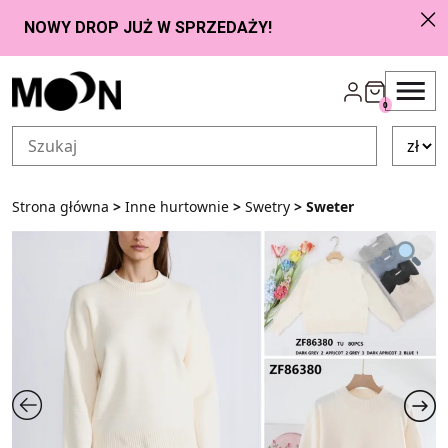
Przejdź do zawartości
0
Strona główna
>
Inne hurtownie
>
Swetry
> Sweter