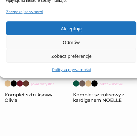
wpłynąć na niektóre cechy i funkcje.
Zarządzaj serwisami
Akceptuję
Odmów
Zobacz preferencje
Polityka prywatności
NOWOŚĆ
NOWOŚĆ
pokaż wszystkie
pokaż wszystkie
Komplet sztruksowy
Komplet sztruksowy z
Olivia
kardiganem NOELLE