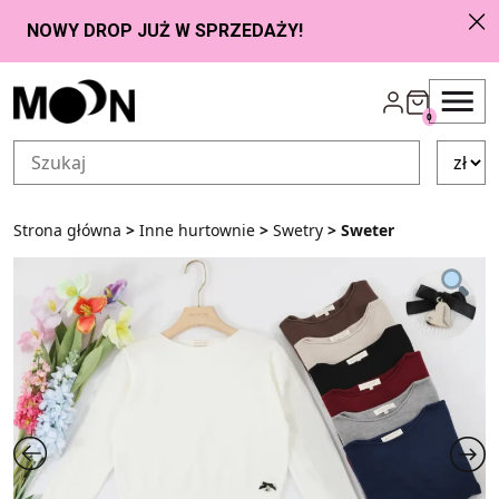
Przejdź do zawartości
0
Strona główna
>
Inne hurtownie
>
Swetry
> Sweter