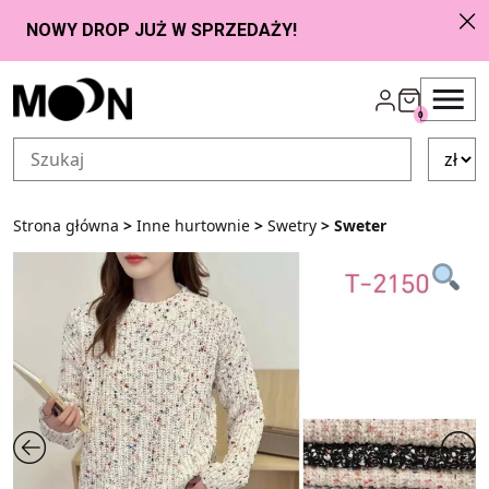
Przejdź do zawartości
0
Strona główna
>
Inne hurtownie
>
Swetry
> Sweter