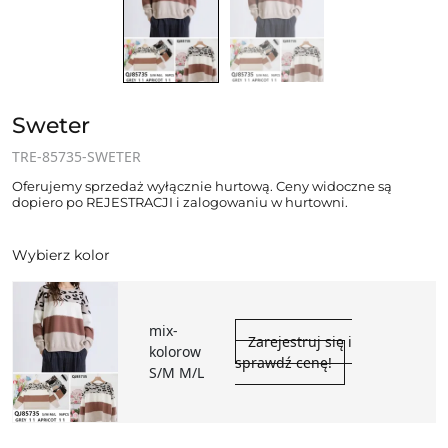
Sweter
TRE-85735-SWETER
Oferujemy sprzedaż wyłącznie hurtową. Ceny widoczne są
dopiero po REJESTRACJI i zalogowaniu w hurtowni.
Wybierz kolor
mix-
Zarejestruj się i
kolorow
sprawdź cenę!
S/M M/L