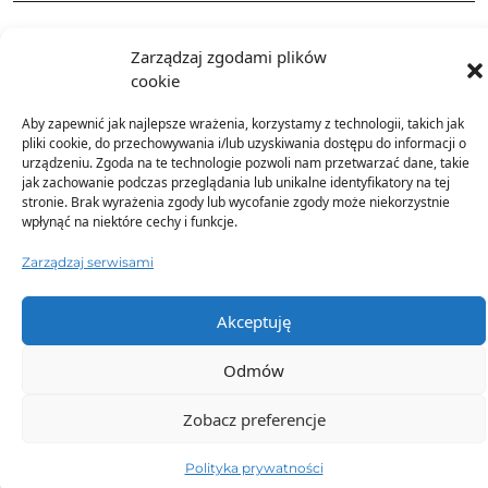
Zarządzaj zgodami plików
cookie
Aby zapewnić jak najlepsze wrażenia, korzystamy z technologii, takich jak
TO SIĘ TERAZ SPRZEDAJE
pliki cookie, do przechowywania i/lub uzyskiwania dostępu do informacji o
urządzeniu. Zgoda na te technologie pozwoli nam przetwarzać dane, takie
jak zachowanie podczas przeglądania lub unikalne identyfikatory na tej
stronie. Brak wyrażenia zgody lub wycofanie zgody może niekorzystnie
wpłynąć na niektóre cechy i funkcje.
Zarządzaj serwisami
Akceptuję
Odmów
Zobacz preferencje
Polityka prywatności