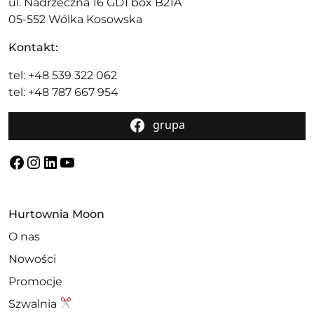
ul. Nadrzeczna 16 GD1 box B21A
05-552 Wólka Kosowska
Kontakt:
tel: +48 539 322 062
tel: +48 787 667 954
grupa
Facebook
Instagram
LinkedIn
YouTube
Hurtownia Moon
O nas
Nowości
Promocje
Szwalnia