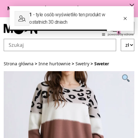
Przejdź do zawartości
0
Strona główna
>
Inne hurtownie
>
Swetry
> Sweter