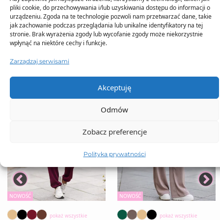
pliki cookie, do przechowywania i/lub uzyskiwania dostępu do informacji o
TO SIĘ TERAZ SPRZEDAJE
urządzeniu. Zgoda na te technologie pozwoli nam przetwarzać dane, takie
jak zachowanie podczas przeglądania lub unikalne identyfikatory na tej
stronie. Brak wyrażenia zgody lub wycofanie zgody może niekorzystnie
wpłynąć na niektóre cechy i funkcje.
Zarządzaj serwisami
Akceptuję
Odmów
Zobacz preferencje
Polityka prywatności
NOWOŚĆ
NOWOŚĆ
pokaż wszystkie
pokaż wszystkie