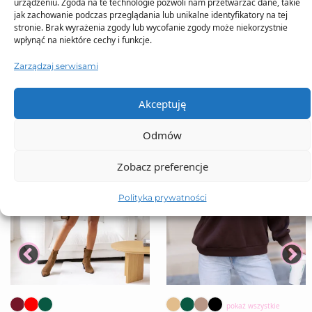
urządzeniu. Zgoda na te technologie pozwoli nam przetwarzać dane, takie
TO SIĘ TERAZ SPRZEDAJE
jak zachowanie podczas przeglądania lub unikalne identyfikatory na tej
stronie. Brak wyrażenia zgody lub wycofanie zgody może niekorzystnie
wpłynąć na niektóre cechy i funkcje.
Zarządzaj serwisami
Akceptuję
Odmów
Zobacz preferencje
Polityka prywatności
pokaż wszystkie