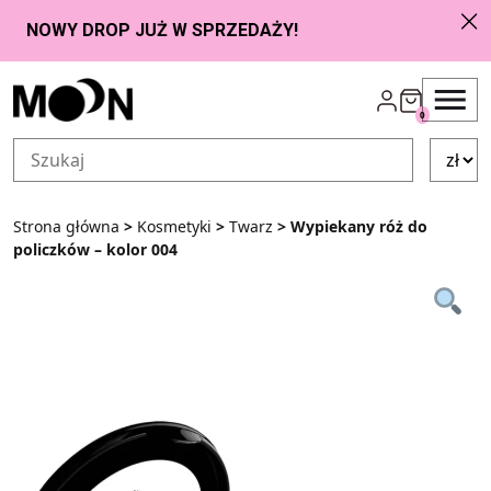
Przejdź do zawartości
0
Strona główna
>
Kosmetyki
>
Twarz
> Wypiekany róż do
policzków – kolor 004