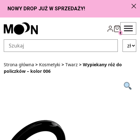
Przejdź do zawartości
0
Strona główna
>
Kosmetyki
>
Twarz
> Wypiekany róż do
policzków – kolor 006