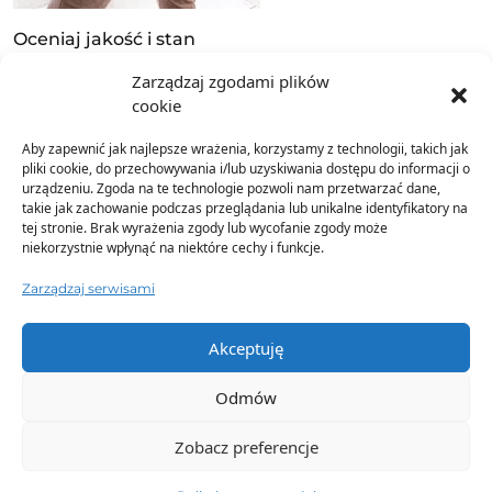
Oceniaj jakość i stan
Zarządzaj zgodami plików
Przeglądając ubrania, zwróć uwagę na ich jakość i
cookie
stan.
Aby zapewnić jak najlepsze wrażenia, korzystamy z technologii, takich jak
Zestawienie nowych stylizacji
pliki cookie, do przechowywania i/lub uzyskiwania dostępu do informacji o
urządzeniu. Zgoda na te technologie pozwoli nam przetwarzać dane,
Podczas przeglądania ubrań, eksperymentuj ze
takie jak zachowanie podczas przeglądania lub unikalne identyfikatory na
stylizacjami i próbuj łączyć różne części garderoby w
tej stronie. Brak wyrażenia zgody lub wycofanie zgody może
niekorzystnie wpłynąć na niektóre cechy i funkcje.
nowe, świeże kombinacje. Możesz być zaskoczony/a,
jak wiele nowych looków można stworzyć ze starych
Zarządzaj serwisami
ubrań.
Tworzenie listy zakupów
Akceptuję
Na podstawie luki w twojej garderobie po
Odmów
sezonowym czyszczeniu, stwórz listę ubrań i
dodatków, które chciałbyś/łabyś dodać do swojej
Zobacz preferencje
kolekcji, aby uzupełnić swoje stylizacje.