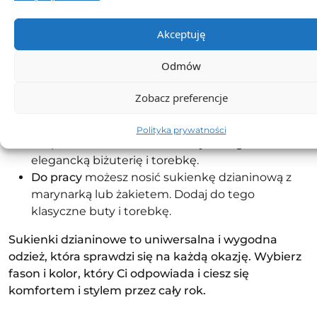
Sukienki dzianinowe można stylizować na wiele
Akceptuję
różnych sposobów. Oto kilka pomysłów:
Odmów
Na co dzień
możesz nosić sukienkę dzianinową z
trampkami lub mokasynami. Dodaj do tego
Zobacz preferencje
ciepły płaszcz lub kurtkę i czapkę.
Na wieczór
możesz założyć sukienkę dzianinową
Polityka prywatności
z szpilkami lub botkami. Dodaj do tego
elegancką biżuterię i torebkę.
Do pracy
możesz nosić sukienkę dzianinową z
marynarką lub żakietem. Dodaj do tego
klasyczne buty i torebkę.
Sukienki dzianinowe to uniwersalna i wygodna
odzież, która sprawdzi się na każdą okazję. Wybierz
fason i kolor, który Ci odpowiada i ciesz się
komfortem i stylem przez cały rok.