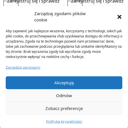
Zarejestruj się i sprawdź
Zarejestruj się i sprawdź
cenę!
cenę!
Zarządzaj zgodami plików
cookie
Aby zapewnić jak najlepsze wrażenia, korzystamy z technologii, takich jak
pliki cookie, do przechowywania i/lub uzyskiwania dostępu do informacji o
urządzeniu. Zgoda na te technologie pozwoli nam przetwarzać dane,
takie jak zachowanie podczas przeglądania lub unikalne identyfikatory na
tej stronie. Brak wyrażenia zgody lub wycofanie zgody może
niekorzystnie wpłynąć na niektóre cechy i funkcje.
Zarządzaj serwisami
Akceptuję
Odmów
Zobacz preferencje
pokaż wszystkie
Polityka prywatności
Komplet 3-częściowy