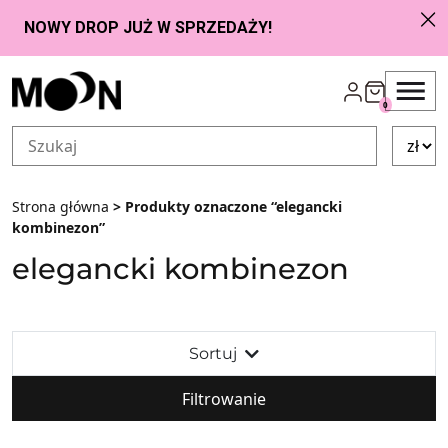
Przejdź do zawartości
0
Strona główna
> Produkty oznaczone “elegancki
kombinezon”
elegancki kombinezon
Sortuj
Filtrowanie