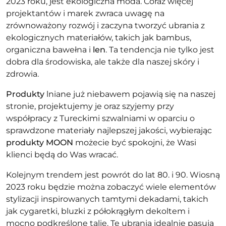
2023 roku, jest ekologiczna moda. Coraz więcej
projektantów i marek zwraca uwagę na
zrównoważony rozwój i zaczyna tworzyć ubrania z
ekologicznych materiałów, takich jak bambus,
organiczna bawełna i
len
. Ta tendencja nie tylko jest
dobra dla środowiska, ale także dla naszej skóry i
zdrowia.
Produkty
lniane już niebawem pojawią się na naszej
stronie, projektujemy je oraz szyjemy przy
współpracy z Tureckimi szwalniami w oparciu o
sprawdzone materiały najlepszej jakości, wybierając
produkty MOON
możecie być spokojni, że Wasi
klienci będą do Was wracać.
Kolejnym trendem jest powrót do lat 80. i 90. Wiosną
2023 roku będzie można zobaczyć wiele elementów
stylizacji inspirowanych tamtymi dekadami, takich
jak cygaretki,
bluzki
z półokrągłym dekoltem i
mocno podkreślone talie. Te ubrania idealnie pasują