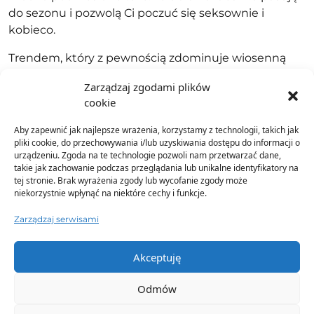
do sezonu i pozwolą Ci poczuć się seksownie i
kobieco.
Trendem, który z pewnością zdominuje wiosenną
modę, będą pastelowe kolory. Odcienie takie jak
Zarządzaj zgodami plików
jasny róż, żółty, błękit i mentol będą królować w
cookie
kolekcjach projektantów. Te delikatne kolory idealnie
pasują do wiosennych stylizacji i dodają im świeżości.
Aby zapewnić jak najlepsze wrażenia, korzystamy z technologii, takich jak
pliki cookie, do przechowywania i/lub uzyskiwania dostępu do informacji o
Jeśli chodzi o nadruki, to wiosną 2023 roku będą
urządzeniu. Zgoda na te technologie pozwoli nam przetwarzać dane,
takie jak zachowanie podczas przeglądania lub unikalne identyfikatory na
królować motywy kwiatowe i geometryczne. Te
tej stronie. Brak wyrażenia zgody lub wycofanie zgody może
wzory pojawią się na
sukienkach
,
spódnicach
,
niekorzystnie wpłynąć na niektóre cechy i funkcje.
bluzkach
i innych elementach garderoby. Są one
bardzo oryginalne i z pewnością przyciągną uwagę.
Zarządzaj serwisami
Akceptuję
Odmów